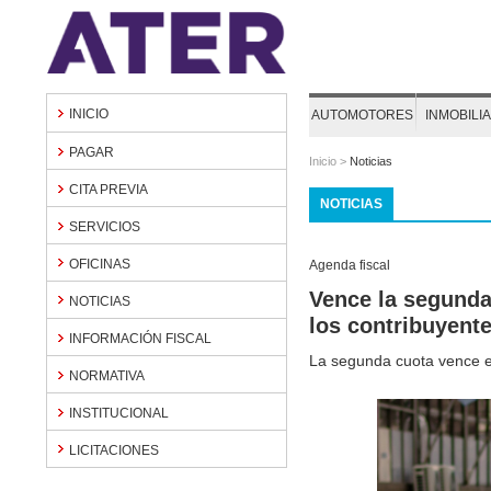
INICIO
AUTOMOTORES
INMOBILI
PAGAR
Inicio
>
Noticias
CITA PREVIA
NOTICIAS
SERVICIOS
OFICINAS
Agenda fiscal
Vence la segunda
NOTICIAS
los contribuyent
INFORMACIÓN FISCAL
La segunda cuota vence el 
NORMATIVA
INSTITUCIONAL
LICITACIONES