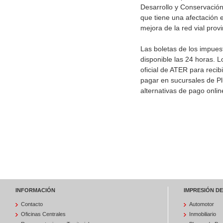
Desarrollo y Conservación 
que tiene una afectación 
mejora de la red vial provi
Las boletas de los impues
disponible las 24 horas. L
oficial de ATER para recib
pagar en sucursales de Pl
alternativas de pago onli
INFORMACIÓN
IMPRESIÓN D
Contacto
Automotor
Oficinas Centrales
Inmobiliario