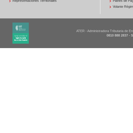
Representaciones Territoriales
Planes de Pa
Volante Régim
ATER - Administradora Tributaria de En
0810 888 2837 - 